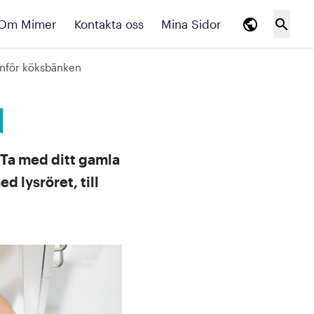
public
search
Om Mimer
Kontakta oss
Mina Sidor
anför köksbänken
n
t. Ta med ditt gamla
d lysröret, till