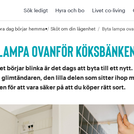
Sök ledigt
Hyra och bo
Livet co-living
bra dag börjar hemma
/
Sköt om din lägenhet
/
Byta lampa ov
 lampa ovanför köksbänke
et börjar blinka är det dags att byta till ett nyt
 glimtändaren, den lilla delen som sitter ihop me
n för att vara säker på att du köper rätt sort.