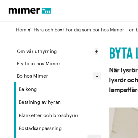
Hem
/
Hyra och bo
/
För dig som bor hos Mimer – en 
Byta
+
Om vår uthyrning
Flytta in hos Mimer
När lysrör
-
Bo hos Mimer
lysrör och
lampaffäre
Balkong
Betalning av hyran
Blanketter och broschyrer
Bostadsanpassning