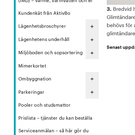
(IMD) – värme, varmvatten och el
3.
Bredvid l
Kundenkät från AktivBo
Glimtändare
behövs för a
+
Lägenhetsbroschyrer
glimtändare
+
Lägenhetens underhåll
Senast uppd
+
Miljöboden och sopsortering
Mimerkortet
+
Ombyggnation
+
Parkeringar
Pooler och studsmattor
Prislista – tjänster du kan beställa
Serviceanmälan – så här gör du