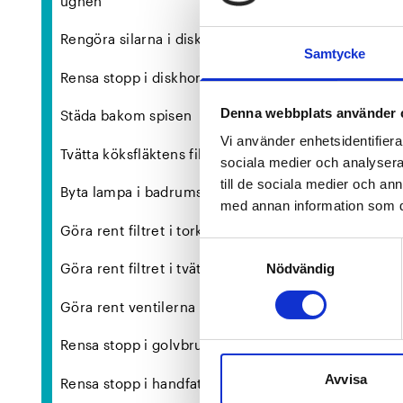
ugnen
Rengöra silarna i diskmaskinen
Samtycke
Rensa stopp i diskhon
Denna webbplats använder 
Städa bakom spisen
Vi använder enhetsidentifierar
Tvätta köksfläktens filter
sociala medier och analysera 
till de sociala medier och a
Byta lampa i badrumsskåpet
med annan information som du 
Göra rent filtret i torktumlaren*
Samtyckesval
Göra rent filtret i tvättmaskinen*
Nödvändig
Göra rent ventilerna
Rensa stopp i golvbrunnen
Avvisa
Rensa stopp i handfatet