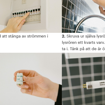
 att stänga av strömmen i
2.
Skruva ur själva lysrö
lysrören ett kvarts varv.
ta i. Tänk på att de är 