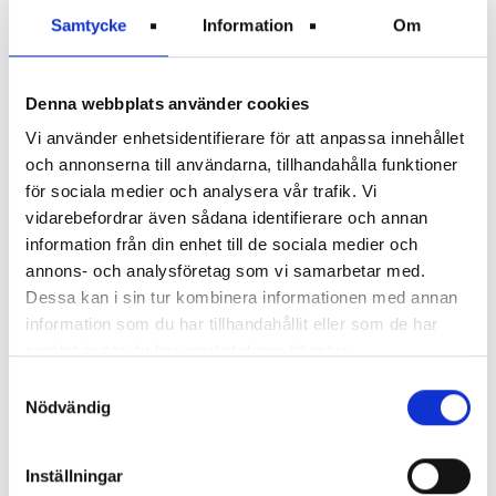
Tv via telia
Samtycke
Information
Om
När du bor hos Mimer kan du beställa en gratis tv-
tjänst via Telia. I grundutbudet ingår 7 kanaler. Vill
du beställa fler kanaler betalar du för dessa själv.
Denna webbplats använder cookies
Om du beställer en tv-box från Telia behöver du
Vi använder enhetsidentifierare för att anpassa innehållet
skicka tillbaka den när du flyttar från din lägenhet.
och annonserna till användarna, tillhandahålla funktioner
för sociala medier och analysera vår trafik. Vi
Om du har frågor gällande installation av tv-boxen
vidarebefordrar även sådana identifierare och annan
kontaktar du Telias kundtjänst på telefon via
020-
information från din enhet till de sociala medier och
20 20 70
. Du kan också besöka Telias butik på
annons- och analysföretag som vi samarbetar med.
Erikslund för att få hjälp på plats.
Dessa kan i sin tur kombinera informationen med annan
information som du har tillhandahållit eller som de har
Gratis tv via Telia
samlat in när du har använt deras tjänster.
Samtyckesval
Nödvändig
Parabol? Kontakta oss först
Om du vill sätta upp en parabolantenn i anslutning
Inställningar
till din bostad måste vi först godkänna det. Gör