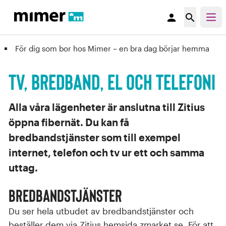
person
search
För dig som bor hos Mimer – en bra dag börjar hemma
Tv, bredband, el och telefoni
Alla våra lägenheter är anslutna till Zitius
öppna fibernät. Du kan få
bredbandstjänster som till exempel
internet, telefon och tv ur ett och samma
uttag.
Bredbandstjänster
Du ser hela utbudet av bredbandstjänster och
beställer dem via Zitius hemsida zmarket.se. För att