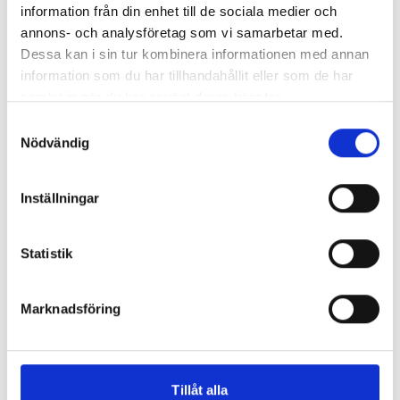
information från din enhet till de sociala medier och
annons- och analysföretag som vi samarbetar med.
Centrum ligger alldeles runt hörnet, med
Dessa kan i sin tur kombinera informationen med annan
aktiviteter, shopping och service.
information som du har tillhandahållit eller som de har
Lägenheterna är välplanerade utan trösklar och
samlat in när du har använt deras tjänster.
med väl tilltagna dörrar.
Samtyckesval
Gemensamhetslokal och övernattningsrum finns i
Nödvändig
huset.
Inställningar
Skultuna, Aluminiumvägen 1
Statistik
Marknadsföring
Tillåt alla