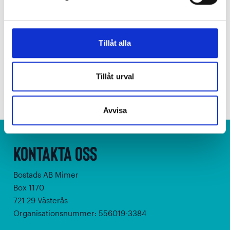
Turkish
If you need service in one of the languages above,
please contact Ebba Myhrman,
Tillåt alla
ebba.myhrman@mimer.nu
Tillåt urval
Senast uppdaterad:
11 juli 2025 kl. 08:29
Avvisa
Kontakta oss
Bostads AB Mimer
Box 1170
721 29 Västerås
Organisationsnummer: 556019-3384