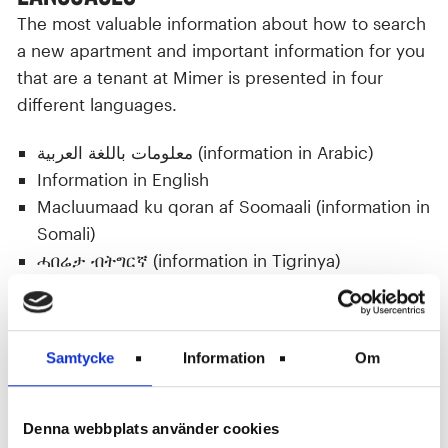
The most valuable information about how to search
a new apartment and important information for you
that are a tenant at Mimer is presented in four
different languages.
معلومات باللغة العربية (information in Arabic)
Information in English
Macluumaad ku qoran af Soomaali (information in
Somali)
ሓበሬታ ብትግርኛ (information in Tigrinya)
How to contact us
Samtycke
Information
Om
كيفية الاتصال بـ Mimer (Arabic)
How to contact Mimer (English)
Sidn ayaan Mimer ula soo xidhiidhayaa (Somali)
Denna webbplats använder cookies
ከምዚ ጌይረ ምስ Mimer ርክብ ይገብር (Tigrinya)