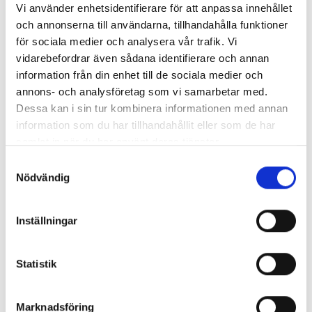
Vi använder enhetsidentifierare för att anpassa innehållet
och annonserna till användarna, tillhandahålla funktioner
Information in another language
för sociala medier och analysera vår trafik. Vi
We have also people who can help you with
vidarebefordrar även sådana identifierare och annan
information in another language beyond the four
information från din enhet till de sociala medier och
annons- och analysföretag som vi samarbetar med.
presented above. These are:
Dessa kan i sin tur kombinera informationen med annan
information som du har tillhandahållit eller som de har
Bosnian
samlat in när du har använt deras tjänster.
Croatian
Samtyckesval
Dari
Nödvändig
Farsi/Persian
Finnish
Inställningar
French
German
Russian
Statistik
Serbian
Spanish
Marknadsföring