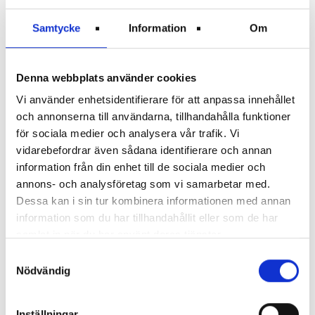
Hund som skäller enstaka gånger.
Tvättmaskin som används sent eller på natten vid
Samtycke
Information
Om
enstaka tillfällen.
Normala ljud från TV, radio, stereo.
Denna webbplats använder cookies
Vattenledningar som brusar.
Vi använder enhetsidentifierare för att anpassa innehållet
Rök från cigaretter, vattenpipa eller rökelse i hus
och annonserna till användarna, tillhandahålla funktioner
där det är tillåtet att röka.
för sociala medier och analysera vår trafik. Vi
Flytt av möbler vid enstaka tillfällen.
vidarebefordrar även sådana identifierare och annan
information från din enhet till de sociala medier och
Gör så här om du blir störd
annons- och analysföretag som vi samarbetar med.
När du upplever störningar bör du börja med att
Dessa kan i sin tur kombinera informationen med annan
information som du har tillhandahållit eller som de har
prata med den som stör. Ofta går det att lösa
samlat in när du har använt deras tjänster.
problemet.
Samtyckesval
Om störningarna ändå fortsätter behöver du göra
Nödvändig
en serviceanmälan. Det gör du via
Mina sidor
eller genom att ringa vårt kundcenter på
021-39
Inställningar