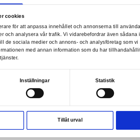
r cookies
aterad:
11 juli 2025 kl. 11:20
erare för att anpassa innehållet och annonserna till använda
er och analysera vår trafik. Vi vidarebefordrar även sådana 
 till de sociala medier och annons- och analysföretag som 
formationen med annan information som du har tillhandahålli
tjänster.
Inställningar
Statistik
Tillåt urval