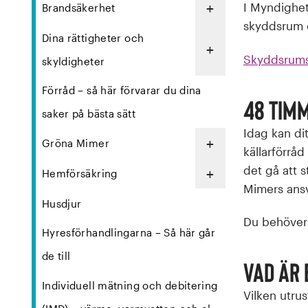
+
I Myndighet
Brandsäkerhet
skyddsrum o
Dina rättigheter och
+
Skyddsrums
skyldigheter
Förråd – så här förvarar du dina
48 timm
saker på bästa sätt
Idag kan di
+
Gröna Mimer
källarförrå
det gå att s
+
Hemförsäkring
Mimers ansv
Husdjur
Du behöver 
Hyresförhandlingarna – Så här går
de till
Vad är
Individuell mätning och debitering
Vilken utru