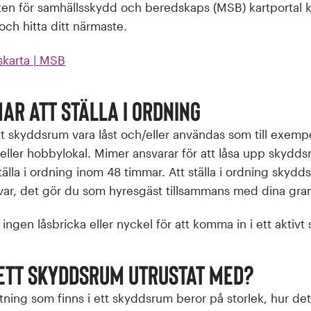
en för samhällsskydd och beredskaps (MSB) kartportal k
ch hitta ditt närmaste.
karta | MSB
ar att ställa i ordning
tt skyddsrum vara låst och/eller användas som till exempe
d eller hobbylokal. Mimer ansvarar för att låsa upp skydd
tälla i ordning inom 48 timmar. Att ställa i ordning skyd
ar, det gör du som hyresgäst tillsammans med dina gran
ingen låsbricka eller nyckel för att komma in i ett aktiv
 ett skyddsrum utrustat med?
stning som finns i ett skyddsrum beror på storlek, hur det