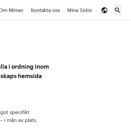
public
search
Om Mimer
Kontakta oss
Mina Sidor
lla i ordning inom
dskaps hemsida
ågot specifikt
– i mån av plats.