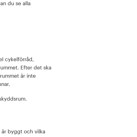
an du se alla
l cykelförråd,
srummet. Efter det ska
dsrummet är inte
nar.
t skyddsrum.
 är byggt och vilka