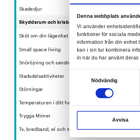
Skadedjur
Denna webbplats använde
Skyddsrum och krisberedskap
Senast uppd
Vi använder enhetsidentifi
funktioner för sociala medi
+
Sköt om din lägenhet
information från din enhet
Small space living
kan i sin tur kombinera in
in när du har använt deras 
Snöröjning och sandning
Samtyckesval
Stadsdelsaktiviteter
Nödvändig
Störningar
Temperaturen i ditt hem
Trygga Mimer
Avvisa
Tv, bredband, el och telefoni