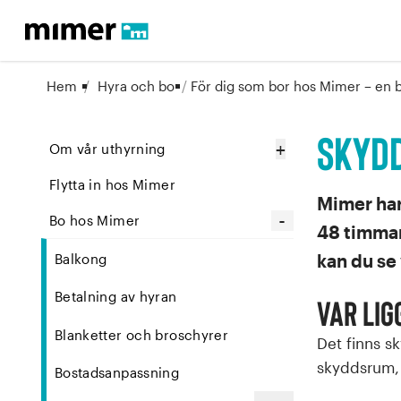
Hem
/
Hyra och bo
/
För dig som bor hos Mimer – en 
Skyd
+
Om vår uthyrning
Flytta in hos Mimer
Mimer har 
-
Bo hos Mimer
48 timmar
kan du se
Balkong
Betalning av hyran
Var li
Blanketter och broschyrer
Det finns sk
skyddsrum, u
Bostadsanpassning