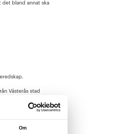
 det bland annat ska
beredskap.
från Västerås stad
styrelser och
Om