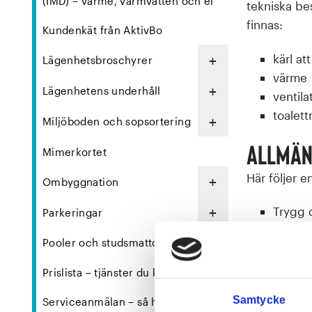
(IMD) – värme, varmvatten och el
tekniska be
finnas:
Kundenkät från AktivBo
kärl at
+
Lägenhetsbroschyrer
värme
+
Lägenhetens underhåll
ventila
toalett
+
Miljöboden och sopsortering
Allmän
Mimerkortet
Här följer 
+
Ombyggnation
+
Trygg o
Parkeringar
Brosch
Pooler och studsmattor
Krisinf
kommu
Prislista – tjänster du kan beställa
Skydds
Samtycke
Serviceanmälan – så här gör du
Frågor