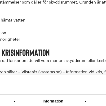
stämmelser som gäller för skyddsrummet. Grunden är att
t hämta vatten i
tion
möjligheter
 krisinformation
en rad länkar om du vill veta mer om skyddsrum eller kris
ch säker – Västerås (vasteras.se)
– Information vid kris, 
yren Om krisen eller kriget kommer | MSB
ormation.se – Information från svenska myndigheter, läns
ner
rum (msb.se)
Information
 och svar om skyddsrum | MSB