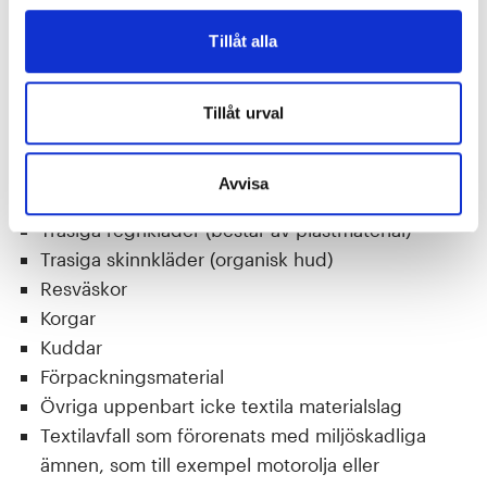
Mattrester
Tillåt alla
Madrasser
Blöta och/eller starkt nedsmutsade textilier
Trasiga skor
Tillåt urval
Små tygrester
Skrädderiavfall
Avvisa
Trasiga paraplyer
Trasiga regnkläder (består av plastmaterial)
Trasiga skinnkläder (organisk hud)
Resväskor
Korgar
Kuddar
Förpackningsmaterial
Övriga uppenbart icke textila materialslag
Textilavfall som förorenats med miljöskadliga
ämnen, som till exempel motorolja eller