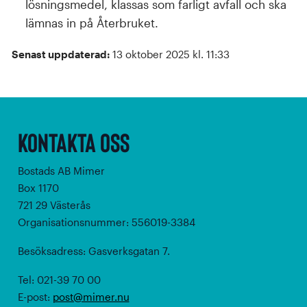
lösningsmedel, klassas som farligt avfall och ska
lämnas in på Återbruket.
Senast uppdaterad:
13 oktober 2025 kl. 11:33
Kontakta oss
Bostads AB Mimer
Box 1170
721 29 Västerås
Organisationsnummer: 556019-3384
Besöksadress: Gasverksgatan 7.
Tel: 021-39 70 00
E-post:
post@mimer.nu