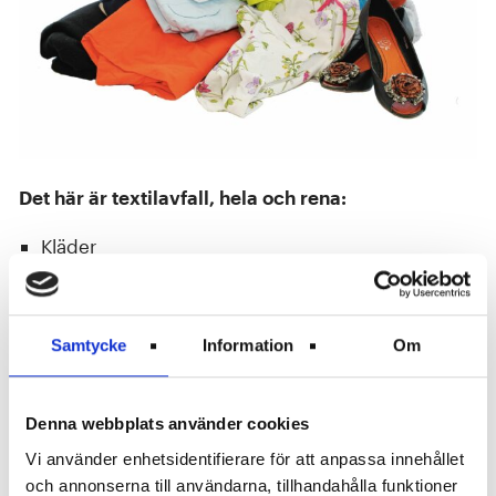
Det här är textilavfall, hela och rena:
Kläder
Sängkläder
Handdukar
Hushållstextilier
Samtycke
Information
Om
Mindre mattor
Skor
Hattar
Denna webbplats använder cookies
Filtar
Vi använder enhetsidentifierare för att anpassa innehållet
Handväskor
och annonserna till användarna, tillhandahålla funktioner