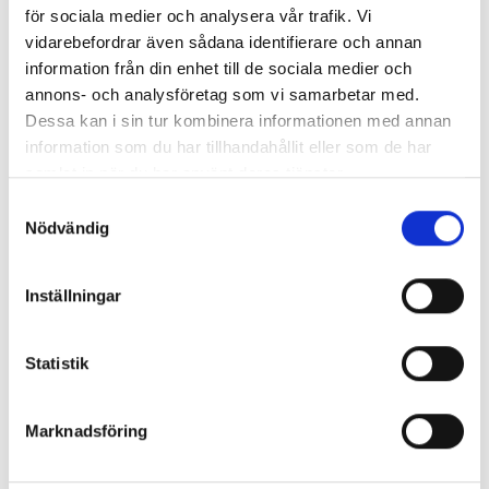
för sociala medier och analysera vår trafik. Vi
Bälten
vidarebefordrar även sådana identifierare och annan
Accessoarer
information från din enhet till de sociala medier och
annons- och analysföretag som vi samarbetar med.
Det här är restavfall:
Dessa kan i sin tur kombinera informationen med annan
Strumpor eller underkläder
information som du har tillhandahållit eller som de har
Fläckig, nedsmutsad, sliten eller trasig textil, så
samlat in när du har använt deras tjänster.
att det är omöjligt eller svårt att återanvända eller
Samtyckesval
Nödvändig
materialåtervinna
Fuktig eller blöt textil
Möglig eller textil angripen av skadedjur
Inställningar
Har du stora mängder lämnar du det på Återbruket i
Statistik
containern för tapet, takpapp och gummi.
Marknadsföring
Det här ska till återbruket:
Stora mattor