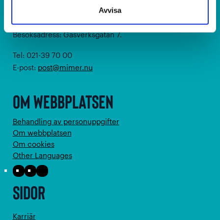
721 29 Västerås
Avvisa
Organisationsnummer: 556019-3384
Besöksadress: Gasverksgatan 7.
Tel: 021-39 70 00
E-post:
post@mimer.nu
Om webbplatsen
Behandling av personuppgifter
Om webbplatsen
Om cookies
Other Languages
Facebook
Instagram
LinkedIn
Sidor
Karriär