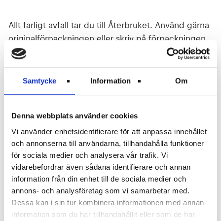
Allt farligt avfall tar du till Återbruket. Använd gärna
originalförpackningen eller skriv på förpackningen
vad den innehåller.
Exempel på farligt avfall:
Samtycke
Information
Om
Bilbatterier
Bekämpningsmedel
Denna webbplats använder cookies
Färg, lim- och lackrester
Vi använder enhetsidentifierare för att anpassa innehållet
Lösningsmedel (lacknafta, penseltvätt, bensin,
och annonserna till användarna, tillhandahålla funktioner
fotogen, aceton, nagellackborttagningsmedel,
för sociala medier och analysera vår trafik. Vi
tändvätska, t-sprit, bränsle för oljelampor)
vidarebefordrar även sådana identifierare och annan
Rengöringsmedel (propplösare, klorin, kalklösare,
information från din enhet till de sociala medier och
annons- och analysföretag som vi samarbetar med.
blekmedel, golvrengöring, fläckborttagning)
Dessa kan i sin tur kombinera informationen med annan
Spillolja och oljefilter
information som du har tillhandahållit eller som de har
Sprayflaskor med innehåll (färg, hårspray,