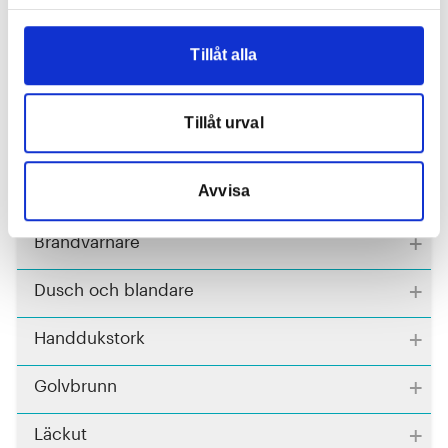
+
Inglasning
+
Värme och ventilation
Tillåt alla
+
Lamputtag
Tillåt urval
+
Säker lägenhetsdörr
+
Avvisa
Lägenhetsnummer
+
Brandvarnare
+
Dusch och blandare
+
Handdukstork
+
Golvbrunn
+
Läckut