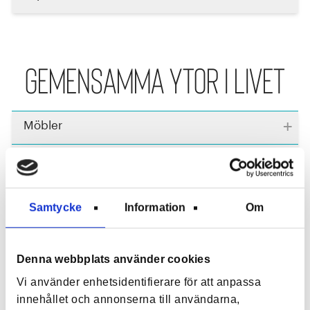
Gemensamma ytor i livet
+
Möbler
+
Vitvaror
+
Induktionshäll
Samtycke
Information
Om
+
Diskhon
+
Fläkt och ventilation
Denna webbplats använder cookies
Vi använder enhetsidentifierare för att anpassa
+
Läckageskydd
innehållet och annonserna till användarna,