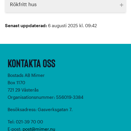
+
Rökfritt hus
Senast uppdaterad:
6 augusti 2025 kl. 09:42
Kontakta oss
Bostads AB Mimer
Box 1170
721 29 Västerås
Organisationsnummer: 556019-3384
Besöksadress: Gasverksgatan 7.
Tel: 021-39 70 00
E-post:
post@mimer.nu