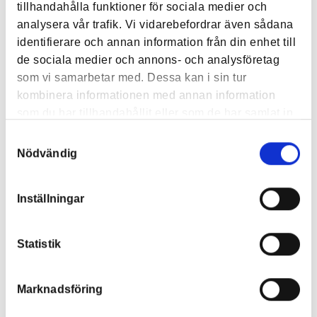
tillhandahålla funktioner för sociala medier och
+
Källsortering
analysera vår trafik. Vi vidarebefordrar även sådana
identifierare och annan information från din enhet till
+
Diskbänken
de sociala medier och annons- och analysföretag
som vi samarbetar med. Dessa kan i sin tur
+
Internet och tv
kombinera informationen med annan information
+
som du har tillhandahållit eller som de har samlat in
Värme, el, vatten
när du har använt deras tjänster.
Samtyckesval
+
Förråd
Nödvändig
Inställningar
Ditt rum
Statistik
+
Fönster
Marknadsföring