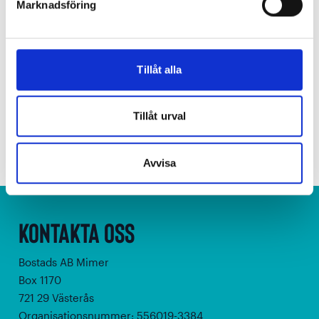
Marknadsföring
Tillåt alla
Tillåt urval
Senast uppdaterad:
18 augusti 2025 kl. 13:39
Avvisa
Kontakta oss
Bostads AB Mimer
Box 1170
721 29 Västerås
Organisationsnummer: 556019-3384