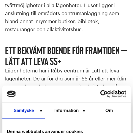
tvättmöjligheter i alla lägenheter. Huset ligger i
anslutning till områdets centrumanläggning som
bland annat inrymmer butiker, bibliotek,
restauranger och allaktivitetshus.
Ett bekvämt boende för framtiden –
Lätt att leva 55+
Lägenheterna här i Råby centrum är Lätt att leva-
lägenheter. De är för dig som är 55 år eller mer (din
sammanboende kan vara yngre) och inte har några
hemmavarande barn. De är inga servicehus utan för
dig som vill slippa trappor, ha närhet till
kommunikation och service och tillräckligt med
Samtycke
Information
Om
plats för en eventuell rullator eller rullstol.
Denna webbplats använder cookies
Det här erbjuder våra Lätt att leva-lägenheter –