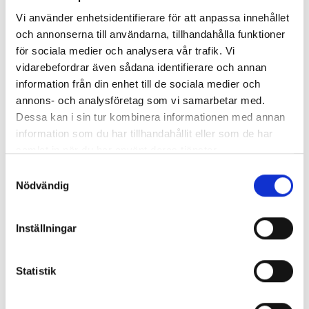
något för dig?
Vi använder enhetsidentifierare för att anpassa innehållet
och annonserna till användarna, tillhandahålla funktioner
för sociala medier och analysera vår trafik. Vi
vidarebefordrar även sådana identifierare och annan
information från din enhet till de sociala medier och
annons- och analysföretag som vi samarbetar med.
Dessa kan i sin tur kombinera informationen med annan
information som du har tillhandahållit eller som de har
samlat in när du har använt deras tjänster.
Samtyckesval
Nödvändig
Inställningar
Statistik