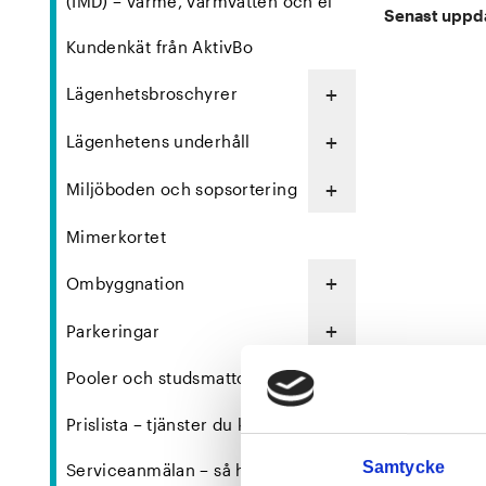
(IMD) – värme, varmvatten och el
Senast uppd
Kundenkät från AktivBo
+
Lägenhetsbroschyrer
+
Lägenhetens underhåll
+
Miljöboden och sopsortering
Mimerkortet
+
Ombyggnation
+
Parkeringar
Pooler och studsmattor
Prislista – tjänster du kan beställa
Samtycke
Serviceanmälan – så här gör du