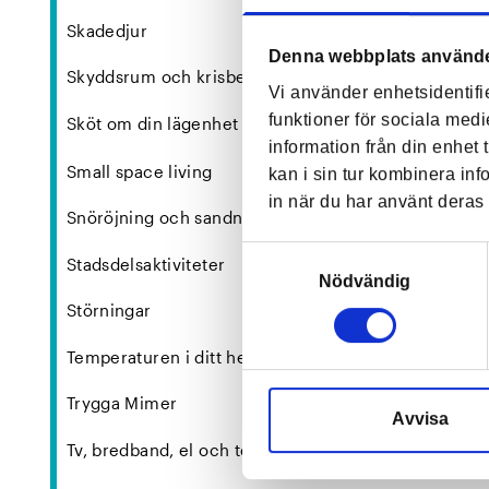
Skadedjur
Denna webbplats använde
Skyddsrum och krisberedskap
Vi använder enhetsidentifi
+
funktioner för sociala medi
Sköt om din lägenhet
information från din enhet
Small space living
kan i sin tur kombinera in
in när du har använt deras 
Snöröjning och sandning
Samtyckesval
Stadsdelsaktiviteter
Nödvändig
Störningar
Temperaturen i ditt hem
Trygga Mimer
Avvisa
Tv, bredband, el och telefoni