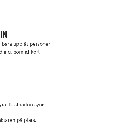
in
ser bara upp åt personer
dling, som id-kort
hyra. Kostnaden syns
äktaren på plats.