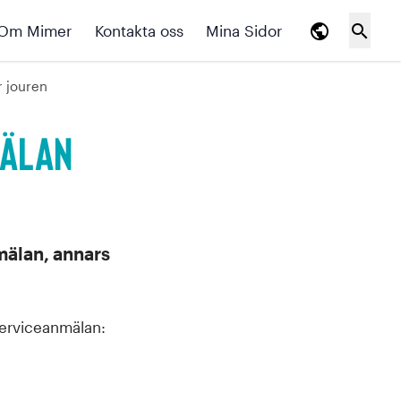
public
search
Om Mimer
Kontakta oss
Mina Sidor
r jouren
mälan
mälan, annars
Serviceanmälan: