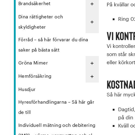
+
Brandsäkerhet
På kvällar o
Dina rättigheter och
Ring
0
+
skyldigheter
Vi kont
Förråd – så här förvarar du dina
Vi kontrolle
saker på bästa sätt
som står sk
+
eller körkort
Gröna Mimer
+
Hemförsäkring
Kostnad
Husdjur
Så här myck
Hyresförhandlingarna – Så här går
Dagtid
de till
på din 
Individuell mätning och debitering
Kväll o