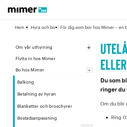
Hem
/
Hyra och bo
/
För dig som bor hos Mimer – en 
Utel
+
Om vår uthyrning
eller
Flytta in hos Mimer
-
Bo hos Mimer
Du som bl
Balkong
ringer du
Betalning av hyran
Om du blir 
Blanketter och broschyrer
Ring
0
Bostadsanpassning