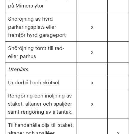
på Mimers ytor
Snöröjning av hyrd
parkeringsplats eller
x
framför hyrd garageport
Snöröjning tomt till rad-
x
eller parhus
Uteplats
Underhåll och skötsel
x
Rengöring och inoljning av
staket, altaner och spaljéer
x
samt rengöring av altantak.
Tillhandahålla olja till staket,
altaner och spaljéer
x