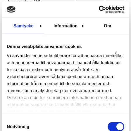
brand ring 112.
Hantering och
återställning/reparation av
x
Samtycke
Information
Om
skador
Sophantering
Denna webbplats använder cookies
Vi använder enhetsidentifierare för att anpassa innehållet
Sortera sopor i respektive
och annonserna till användarna, tillhandahålla funktioner
behållare i Miljöbod.
för sociala medier och analysera vår trafik. Vi
Transportera grovsopor och
x
vidarebefordrar även sådana identifierare och annan
miljöfarligt avfall till
information från din enhet till de sociala medier och
Återbruket.
annons- och analysföretag som vi samarbetar med.
Dessa kan i sin tur kombinera informationen med annan
Tömning av soteringskärl,
information som du har tillhandahållit eller som de har
städning och underhåll
x
samlat in när du har använt deras tjänster.
Miljöbod
Samtyckesval
Nödvändig
Torktumlare (installerad av