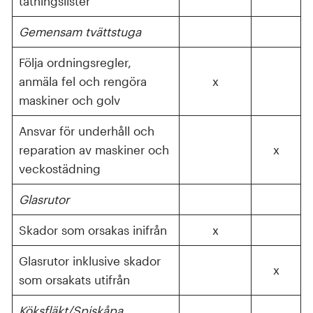
tätningslister
Gemensam tvättstuga
Följa ordningsregler,
anmäla fel och rengöra
x
maskiner och golv
Ansvar för underhåll och
reparation av maskiner och
x
veckostädning
Glasrutor
Skador som orsakas inifrån
x
Glasrutor inklusive skador
x
som orsakats utifrån
Köksfläkt/Spiskåpa