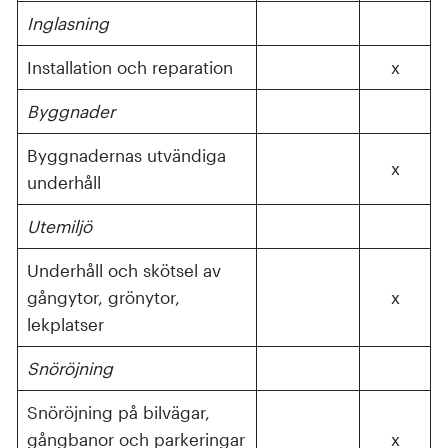
Inglasning
Installation och reparation
x
Byggnader
Byggnadernas utvändiga
x
underhåll
Utemiljö
Underhåll och skötsel av
gångytor, grönytor,
x
lekplatser
Snöröjning
Snöröjning på bilvägar,
gångbanor och parkeringar
x