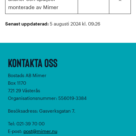
monterade av Mimer
Senast uppdaterad:
5 augusti 2024 kl. 09:26
Kontakta oss
Bostads AB Mimer
Box 1170
721 29 Västerås
Organisationsnummer: 556019-3384
Besöksadress: Gasverksgatan 7.
Tel: 021-39 70 00
E-post:
post@mimer.nu