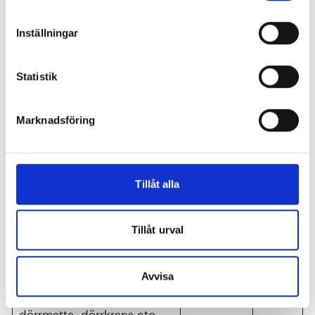
Mimer
)
Inställningar
Skötsel, rengöring av
x
luddfilter och kondensfilter
Statistik
Installation och maskinfel
x
Marknadsföring
Torktumlare (köpt av
hyresgäst)
Installation av fackman,
Tillåt alla
skötsel, reparationer och
x
bortmontering.
Tillåt urval
Trapphus/loftgång
Inte förvara saker så som
Avvisa
cyklar, barnvagnar,
x
dörrmatta, dörrkrans etc.