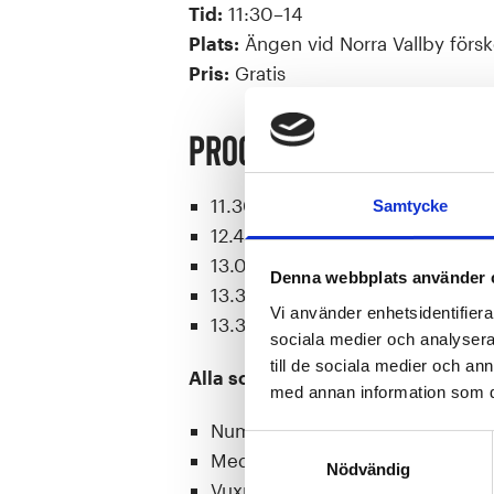
Tid:
11:30–14
Plats:
Ängen vid Norra Vallby försk
Pris:
Gratis
Program
11.30–12.30 –Anmälan
Samtycke
12.45 – Uppvärmning
13.00 – LOPPEN STARTAR!
Denna webbplats använder 
13.30 – Nedvarvning
Vi använder enhetsidentifierar
13.30–14.00 – Mingel & prova på
sociala medier och analysera 
till de sociala medier och a
Alla som deltar får:
med annan information som du 
Nummerlapp
Samtyckesval
Medalj vid målgång
Nödvändig
Vuxna får även en goodiebag!