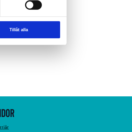
Tillåt alla
idor
rriär