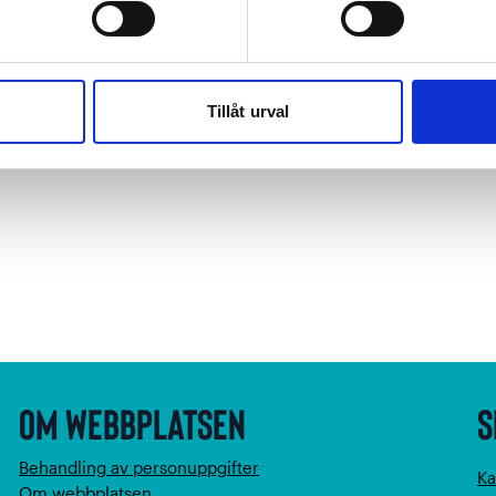
pa.
parna!
Tillåt urval
Om webbplatsen
S
Behandling av personuppgifter
Ka
Om webbplatsen