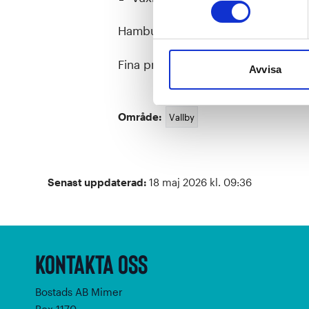
Hamburgare med bröd finns att kö
Fina priser lottas ut på nummerlap
Avvisa
Område:
Vallby
Senast uppdaterad:
18 maj 2026 kl. 09:36
Kontakta oss
Bostads AB Mimer