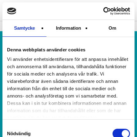
person
search
Samtycke
Information
Om
Kontakta oss
Denna webbplats använder cookies
Vi använder enhetsidentifierare för att anpassa innehållet
Bostads AB Mimer
och annonserna till användarna, tillhandahålla funktioner
Box 1170
för sociala medier och analysera vår trafik. Vi
721 29 Västerås
vidarebefordrar även sådana identifierare och annan
Organisationsnummer: 556019-3384
information från din enhet till de sociala medier och
annons- och analysföretag som vi samarbetar med.
Besöksadress: Gasverksgatan 7.
Dessa kan i sin tur kombinera informationen med annan
information som du har tillhandahållit eller som de har
Tel: 021-39 70 00
samlat in när du har använt deras tjänster.
E-post:
post@mimer.nu
Samtyckesval
Nödvändig